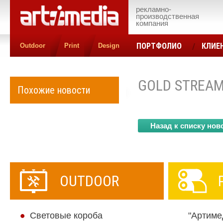
рекламно-
производственная
компания
ПОРТФОЛИО
КЛИЕ
Outdoor
Print
Design
КОНТАКТЫ
ЦЕН
GOLD STREA
Похожие новости
Назад к списку нов
OUTDOOR
Cветовые короба
"Артиме