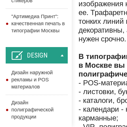
стикеров
изображения 
ее. Трафаретн
"Артимедиа Принт":
тонких линий 
качественная печать в
декоративны, 
типографии Москвы
нужен срочно.
DESIGN
В типографи
в Москве вы
Дизайн наружной
полиграфиче
рекламы и POS
- POS-матери
материалов
- листовки, бу
- каталоги, б
Дизайн
- календари -
полиграфической
продукции
карманные;
- VIP- полигр