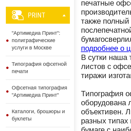
печатные офс
производитель
PRINT
также полный
послепечатно
"Артимедиа Принт":
бумагосверлил
полиграфические
подробнее о ц
услуги в Москве
В сутки наша 
Типография офсетной
листов с офс
печати
тиражи изгота
Офсетная типография
Типография о
"Артимедиа Принт"
оборудована 
объективен. 
Каталоги, брошюры и
буклеты
разных типах 
бумаге с наиб