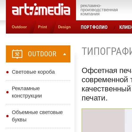
рекламно-
производственная
компания
ПОРТФОЛИО
КЛИЕ
Outdoor
Print
Design
КОНТАКТЫ
ЦЕН
ТИПОГРАФ
OUTDOOR
Офсетная печа
Cветовые короба
современной 
качественный
Рекламные
конструкции
печати.
Объемные световые
буквы