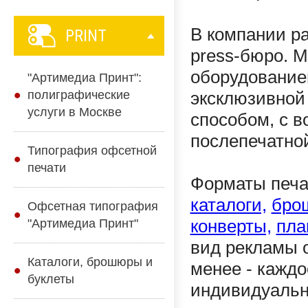
В компании ра
PRINT
press-бюро. 
оборудование
"Артимедиа Принт":
полиграфические
эксклюзивной
услуги в Москве
способом, с 
послепечатной
Типография офсетной
печати
Форматы печа
каталоги,
бро
Офсетная типография
"Артимедиа Принт"
конверты,
пла
вид рекламы 
Каталоги, брошюры и
менее - кажд
буклеты
индивидуальн