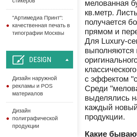
стикеров
мелованная бу
кв.метр. Лист
"Артимедиа Принт":
получается бо
качественная печать в
прямом и пер
типографии Москвы
Для Luxury-се
выполняются 
DESIGN
оригинального
классического
с эффектом "с
Дизайн наружной
рекламы и POS
Среди "мелова
материалов
выделялись на
каждый новый
Дизайн
продукции.
полиграфической
продукции
Какие бываю