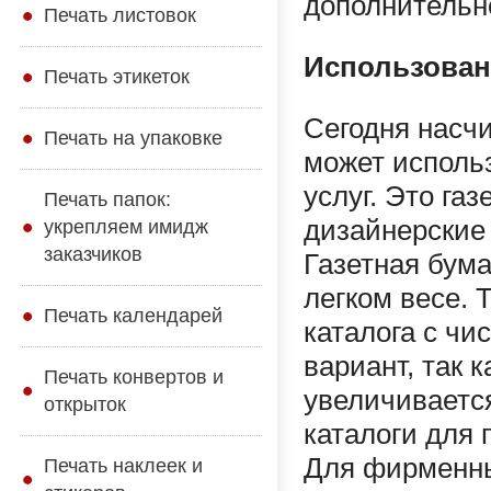
дополнительно
Печать листовок
Использован
Печать этикеток
Сегодня насч
Печать на упаковке
может исполь
услуг. Это га
Печать папок:
дизайнерские
укрепляем имидж
заказчиков
Газетная бума
легком весе. 
Печать календарей
каталога с чи
вариант, так к
Печать конвертов и
увеличивается
открыток
каталоги для 
Для фирменны
Печать наклеек и