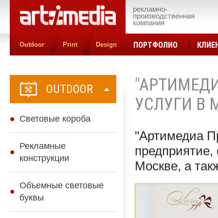
рекламно-
производственная
компания
ПОРТФОЛИО
КЛИЕ
Outdoor
Print
Design
КОНТАКТЫ
ЦЕН
"АРТИМЕДИ
OUTDOOR
УСЛУГИ В 
Cветовые короба
"Артимедиа П
Рекламные
предприятие, 
конструкции
Москве, а так
Объемные световые
буквы