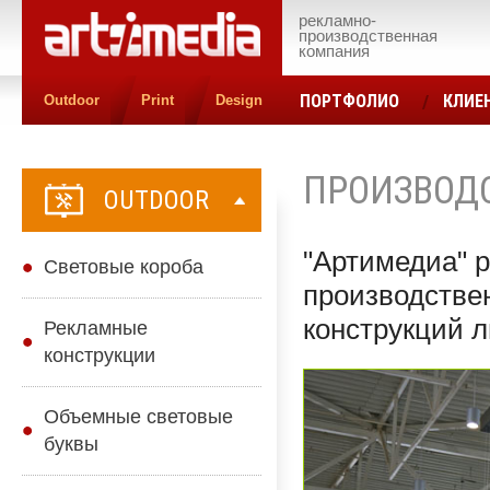
рекламно-
производственная
компания
ПОРТФОЛИО
КЛИЕ
Outdoor
Print
Design
КОНТАКТЫ
ЦЕН
ПРОИЗВОД
OUTDOOR
"Артимедиа" 
Cветовые короба
производстве
конструкций 
Рекламные
конструкции
Объемные световые
буквы