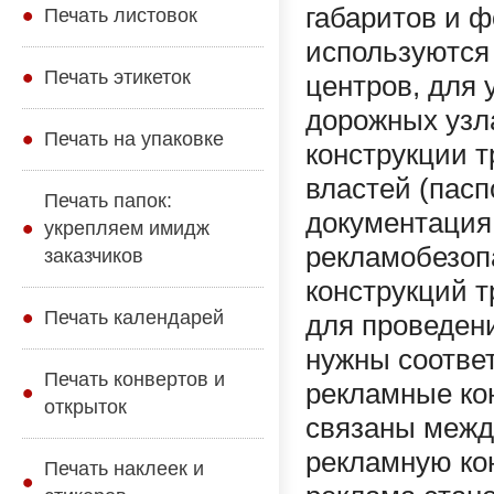
габаритов и 
Печать листовок
используются
Печать этикеток
центров, для 
дорожных узла
Печать на упаковке
конструкции 
властей (пасп
Печать папок:
документация,
укрепляем имидж
рекламобезоп
заказчиков
конструкций т
Печать календарей
для проведени
нужны соотве
Печать конвертов и
рекламные ко
открыток
связаны межд
рекламную ко
Печать наклеек и