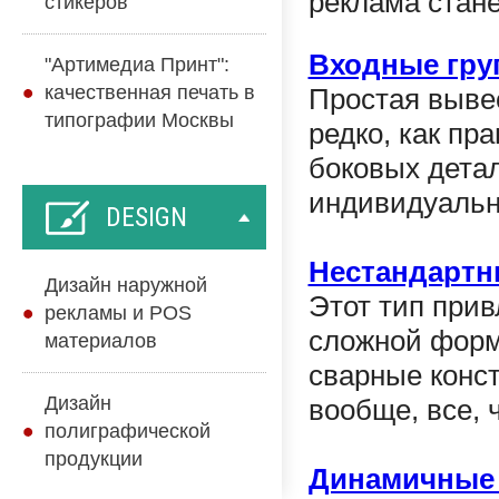
реклама стан
стикеров
Входные гр
"Артимедиа Принт":
качественная печать в
Простая вывес
типографии Москвы
редко, как пр
боковых детал
индивидуальн
DESIGN
Нестандартн
Дизайн наружной
Этот тип прив
рекламы и POS
сложной форм
материалов
сварные конс
Дизайн
вообще, все, 
полиграфической
продукции
Динамичные 