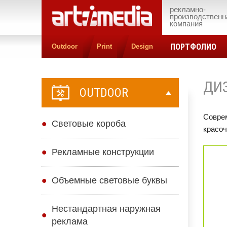
рекламно-
производственн
компания
ПОРТФОЛИО
Outdoor
Print
Design
ДИ
OUTDOOR
Соврем
Cветовые короба
красоч
Рекламные конструкции
Объемные световые буквы
Нестандартная наружная
реклама