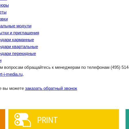
шюры
еты
овки
альные модули
ытки и приглашения
ндари карманные
ндари квартальные
ндари перекидные
и
м вопросам обращайтесь к менеджерам по телефонам (495) 514-0
t-i-media.ru
,
е вы можете
заказать обратный звонок
PRINT