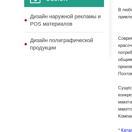
В любо
Дизайн наружной рекламы и
привле
POS материалов
Соврем
Дизайн полиграфической
красоч
продукции
потреб
общим 
произв
Поэтом
Сущест
конкре
макета
макето
Компан
*
Ката