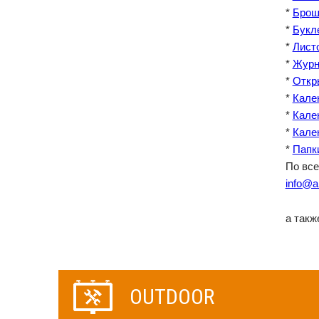
*
Бро
*
Букл
*
Лист
*
Журн
*
Откр
*
Кале
*
Кале
*
Кале
*
Папк
По все
info@ar
а такж
OUTDOOR