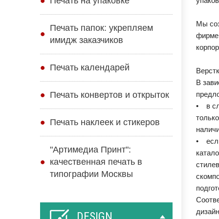
Печать на упаковке
упаков
Мы соз
Печать папок: укрепляем
фирмен
имидж заказчиков
корпор
Печать календарей
Верстк
В зави
предло
Печать конвертов и открыток
• в сл
только
Печать наклеек и стикеров
наличи
• если
"Артимедиа Принт":
катало
качественная печать в
стилев
типографии Москвы
скомпо
подгот
Соотве
дизайн
DESIGN