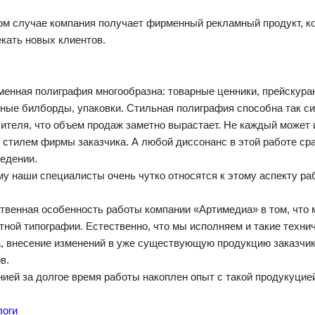
м случае компания получает фирменный рекламный продукт, ко
кать новых клиентов.
енная полиграфия многообразна: товарные ценники, прейскуран
ные билборды, упаковки. Стильная полиграфия способна так с
ителя, что объем продаж заметно вырастает. Не каждый может 
стилем фирмы заказчика. А любой диссонанс в этой работе сра
едении.
у наши специалисты очень чутко относятся к этому аспекту раб
венная особенность работы компании «Артимедиа» в том, что м
тной типографии. Естественно, что мы исполняем и такие технич
, внесение изменений в уже существующую продукцию заказчи
в.
ией за долгое время работы накоплен опыт с такой продукуцией
логи