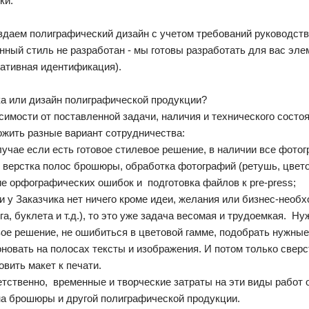
ки.
даем полиграфический дизайн с учетом требований руководств 
ный стиль не разработан - мы готовы разработать для вас элемент
ативная идентификация).
а или дизайн полиграфической продукции?
симости от поставленной задачи, наличия и технического сос
жить разные вариант сотрудничества:
учае если есть готовое стилевое решение, в наличии все фотогр
 верстка полос брошюры, обработка фотографий (ретушь, цветок
е орфографических ошибок и подготовка файлов к pre-press;
 у Заказчика нет ничего кроме идеи, желания или бизнес-необ
га, буклета и т.д.), то это уже задача весомая и трудоемкая. 
ое решение, не ошибиться в цветовой гамме, подобрать нужные
новать на полосах тексты и изображения. И потом только сверс
овить макет к печати.
тственно, временные и творческие затраты на эти виды работ 
а брошюры и другой полиграфической продукции.