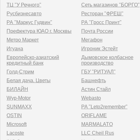
ТЦ "У Речного"
Сеть магазинов "БОРГО"
Русбизнесавто
Ресторан "ФРЕШ"
РА "Маркус Гудвин"
РА "Гросс Принт"
Префектура ЮАО г. Москвы
Почта России
Метро Маркет
Мегафон
Игуана
Игроник Эстейт
Европейско-азиатский
Дымовское колбасное
кредитный банк
производство
Голд-Стрим
ГБУ "РИТУАЛ"
Белая дача. Цветы
Башнефть
БИЛАЙН
Астин Стайл
Wyp-Motor
Webasto
SUNMAXX
PA "Leto2remember"
OSTIN
ORIFLAME
Microsoft
MARMALATO
Lacoste
LLC Cheil Rus