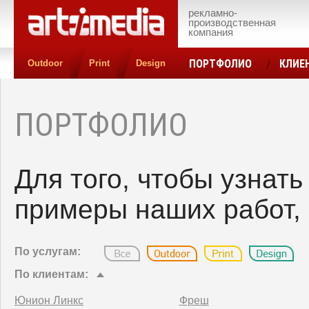
рекламно-
производственная
компания
ПОРТФОЛИО
КЛИЕ
Outdoor
Print
Design
КОНТАКТЫ
ЦЕН
ПОРТФОЛИО
Для того, чтобы узнат
примеры наших работ, 
По услугам:
По клиентам:
Юнион Линкс
Фреш