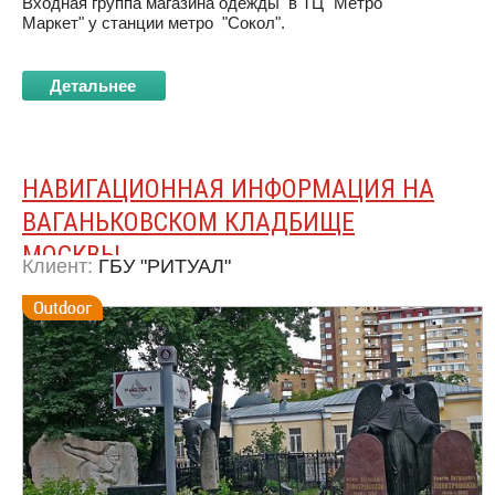
Входная группа магазина одежды в ТЦ "Метро
Маркет" у станции метро "Сокол".
Детальнее
НАВИГАЦИОННАЯ ИНФОРМАЦИЯ НА
ВАГАНЬКОВСКОМ КЛАДБИЩЕ
МОСКВЫ
Клиент:
ГБУ "РИТУАЛ"