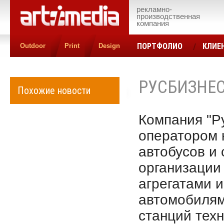
рекламно-
производственная
компания
ПОРТФОЛИО
КЛИЕ
Outdoor
Print
Design
КОНТАКТЫ
ЦЕН
РУСБИЗНЕ
Похожие новости
Компания "Р
оператором 
автобусов и 
организации
агрегатами 
автомобилям
станций тех