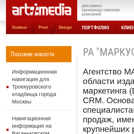
рекламно-
производственная
компания
ПОРТФОЛИО
КЛИЕ
Outdoor
Print
Design
КОНТАКТЫ
ЦЕН
РА "МАРКУ
Похожие новости
Агентство 
Информационная
навигация для
области изда
Троекуровского
маркетинга (
кладбища города
CRM. Основа
Москвы
специалиста
продаж, име
Навигационная
информация на
крупнейших 
Ваганьковском