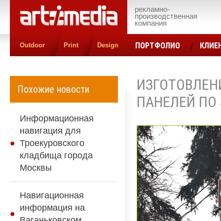
рекламно-
производственная
компания
ПОРТФОЛИО
КЛИЕ
Outdoor
Print
Design
КОНТАКТЫ
ЦЕН
ИЗГОТОВЛЕН
Похожие новости
ПАНЕЛЕЙ ПО 
Информационная
навигация для
Троекуровского
кладбища города
Москвы
Навигационная
информация на
Ваганьковском