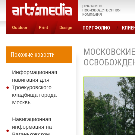
рекламно-
производственная
компания
ПОРТФОЛИО
КЛИЕ
Outdoor
Print
Design
КОНТАКТЫ
ЦЕН
МОСКОВСКИЕ
Похожие новости
ОСВОБОЖДЕН
Информационная
навигация для
Троекуровского
кладбища города
Москвы
Навигационная
информация на
Ваганьковском