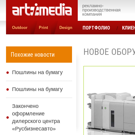
рекламно-
производственная
компания
ПОРТФОЛИО
КЛИЕ
Outdoor
Print
Design
КОНТАКТЫ
ЦЕН
НОВОЕ ОБОР
Похожие новости
Пошлины на бумагу
Пошлины на бумагу
Закончено
оформление
дилерского центра
«Русбизнесавто»