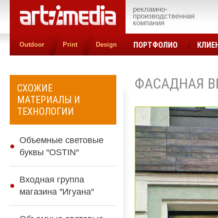
рекламно-
производственная
компания
ПОРТФОЛИО
КЛИЕ
Outdoor
Print
Design
КОНТАКТЫ
ЦЕН
ФАСАДНАЯ В
СХОЖИЕ
МАТЕРИАЛЫ И
ТЕХНОЛОГИИ
Объемные световые
буквы ″OSTIN″
Входная группа
магазина ″Игуана″