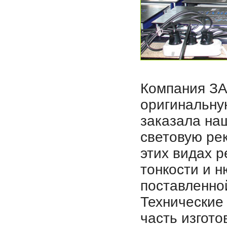
Компания З
оригинальну
заказала на
световую рек
этих видах 
тонкости и н
поставленно
Технические
часть изгот