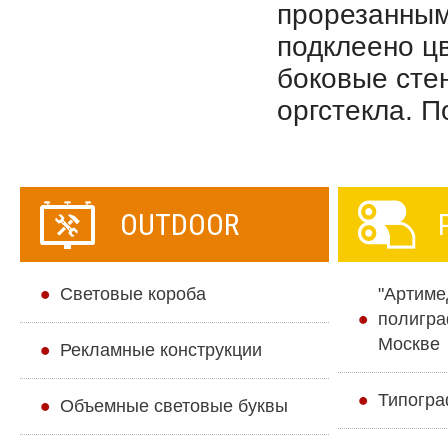
прорезанным
подклеено цв
боковые стен
оргстекла. П
OUTDOOR
Cветовые короба
"Артиме
полигра
Москве
Рекламные конструкции
Типогра
Объемные световые буквы