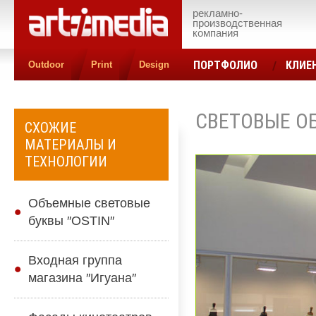
рекламно-
производственная
компания
ПОРТФОЛИО
КЛИЕ
Outdoor
Print
Design
КОНТАКТЫ
ЦЕН
СВЕТОВЫЕ ОБ
СХОЖИЕ
МАТЕРИАЛЫ И
ТЕХНОЛОГИИ
Объемные световые
буквы ″OSTIN″
Входная группа
магазина ″Игуана″