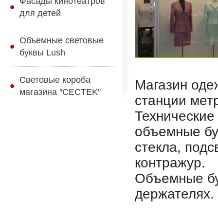
Фасады кинотеатров
для детей
Объемные световые
буквы Lush
Световые короба
Магазин оде
магазина ″CECTEK″
станции мет
Технические
объемные бу
стекла, под
контражур.
Объемные бу
держателях.