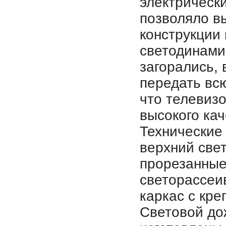
электрически
позволяло в
конструкции 
светодинамик
загорались, 
передать всю
что телевиз
высокого ка
Технические
верхний свет
прорезанные
светорассеи
каркас с кре
Световой до