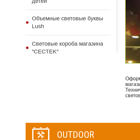
детей
Объемные световые буквы
Lush
Световые короба магазина
″CECTEK″
Оформ
магаз
Техни
свет
OUTDOOR