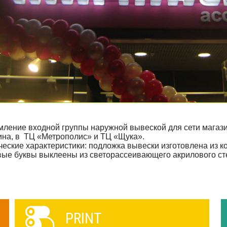
ление входной группы наружной вывеской для сети магаз
ина, в ТЦ «Метрополис» и ТЦ «Щука».
ческие характеристики: подложка вывески изготовлена из 
овые буквы выклеены из светорассеивающего акри
PRINT