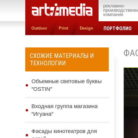
рекламно-
производственн
компания
ПОРТФОЛИО
Outdoor
Print
Design
ФА
СХОЖИЕ МАТЕРИАЛЫ И
ТЕХНОЛОГИИ
Объемные световые буквы
″OSTIN″
Входная группа магазина
″Игуана″
Фасады кинотеатров для