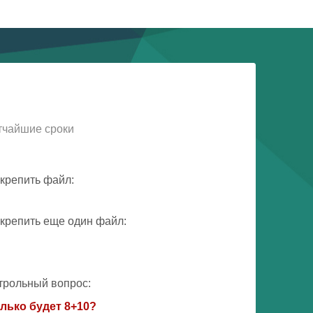
тчайшие сроки
крепить файл:
крепить еще один файл:
трольный вопрос:
лько будет 8+10?