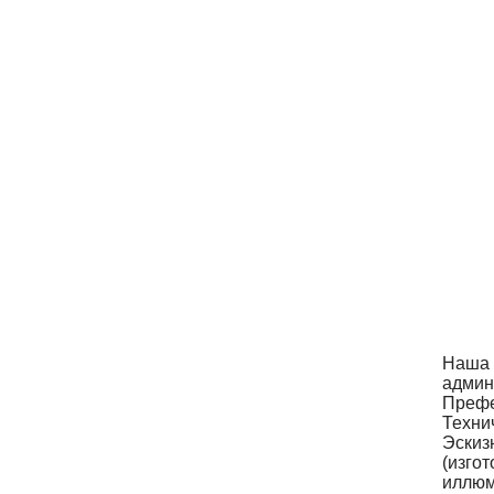
Наша 
админ
Префе
Техни
Эскиз
(изго
иллюм