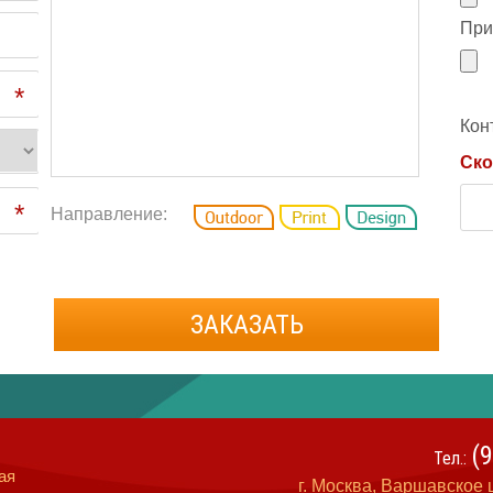
При
*
Кон
Ско
*
Направление:
ЗАКАЗАТЬ
(
Тел.:
ая
г. Москва, Варшавское ш