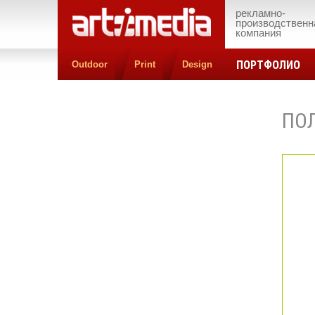
рекламно-
производственн
компания
ПОРТФОЛИО
Outdoor
Print
Design
ПО