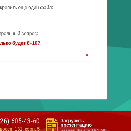
крепить еще один файл:
трольный вопрос:
лько будет 8+10?
*
926)
605-43-60
Загрузить
презентацию
оссе, 131, корп. 5
размер файла 14,5 Mb