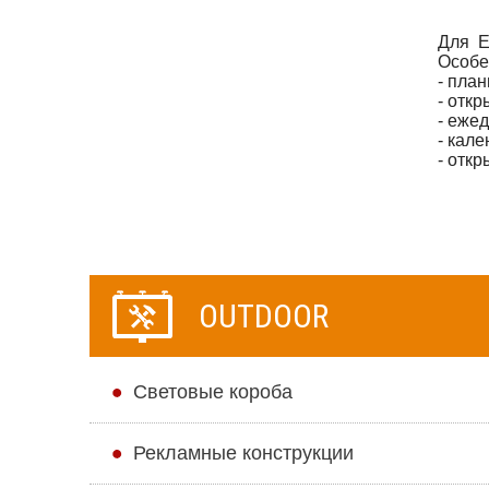
Для Е
Особе
- пла
- отк
- еже
- кале
- откр
OUTDOOR
Cветовые короба
Рекламные конструкции