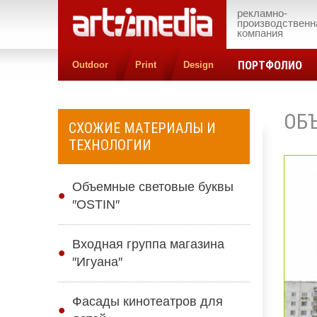
рекламно-
производственн
компания
ПОРТФОЛИО
Outdoor
Print
Design
ОБ
СХОЖИЕ МАТЕРИАЛЫ И
ТЕХНОЛОГИИ
Объемные световые буквы
″OSTIN″
Входная группа магазина
″Игуана″
Фасады кинотеатров для