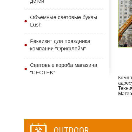
детей
Объемные световые буквы
Lush
Реквизит для праздника
компании ″Орифлейм″
Световые короба магазина
″CECTEK″
Компп
адрес
Техни
Матер
OUTDOOR