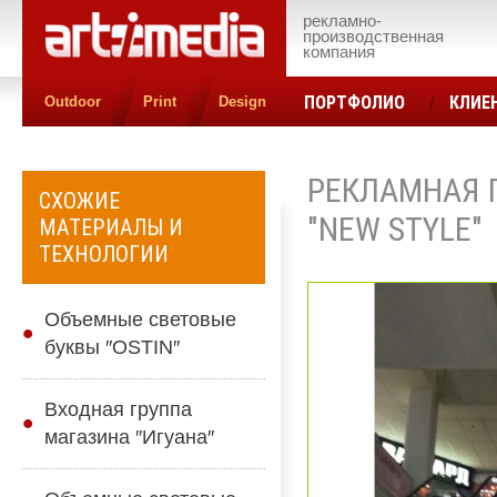
рекламно-
производственная
компания
ПОРТФОЛИО
КЛИЕ
Outdoor
Print
Design
КОНТАКТЫ
ЦЕН
РЕКЛАМНАЯ 
СХОЖИЕ
″NEW STYLE″
МАТЕРИАЛЫ И
ТЕХНОЛОГИИ
Объемные световые
буквы ″OSTIN″
Входная группа
магазина ″Игуана″