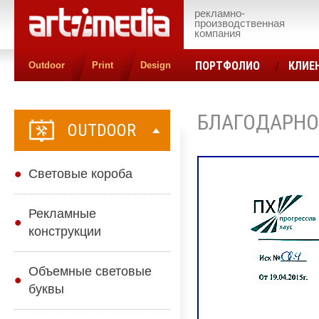
рекламно-
производственная
компания
ПОРТФОЛИО
КЛИЕ
Outdoor
Print
Design
КОНТАКТЫ
ЦЕН
БЛАГОДАРНО
OUTDOOR
Cветовые короба
Рекламные
конструкции
Объемные световые
буквы