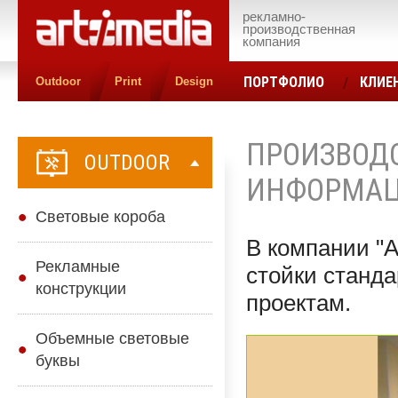
рекламно-
производственная
компания
ПОРТФОЛИО
КЛИЕ
Outdoor
Print
Design
КОНТАКТЫ
ЦЕН
ПРОИЗВОД
OUTDOOR
ИНФОРМАЦ
Cветовые короба
В компании "
Рекламные
стойки станд
конструкции
проектам.
Объемные световые
буквы