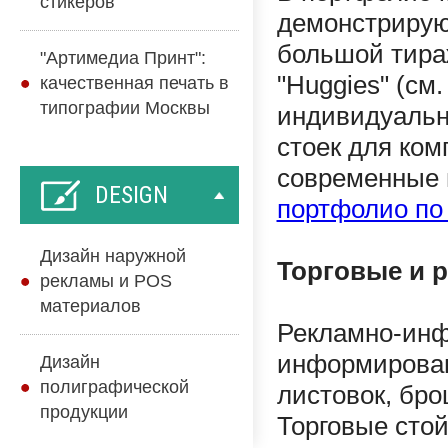
стикеров
демонстрирую
большой тира
"Артимедиа Принт":
"Huggies" (см
качественная печать в
типографии Москвы
индивидуальн
стоек для ко
современные 
DESIGN
портфолио по
Дизайн наружной
Торговые и 
рекламы и POS
материалов
Рекламно-инф
информирован
Дизайн
полиграфической
листовок, бро
продукции
Торговые сто