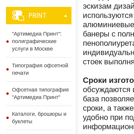
эскизам дизай
используются
PRINT
алюминиевые 
банеры с пол
"Артимедиа Принт":
полиграфические
пенополиурет
услуги в Москве
индивидуальн
стоек выполн
Типография офсетной
печати
Сроки изгот
обсуждаются 
Офсетная типография
"Артимедиа Принт"
база позволя
сроки, а такж
Каталоги, брошюры и
удобно при по
буклеты
информационн