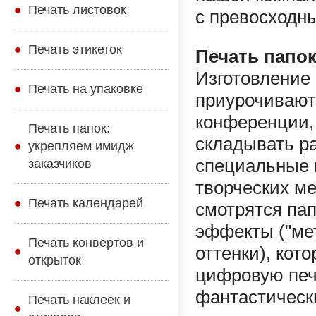
Печать листовок
с превосходн
Печать этикеток
Печать папок
Изготовление 
Печать на упаковке
приурочивают
конференции,
Печать папок:
складывать р
укрепляем имидж
специальные п
заказчиков
творческих м
Печать календарей
смотрятся пап
эффекты ("ме
Печать конвертов и
оттенки), кот
открыток
цифровую печ
фантастическ
Печать наклеек и