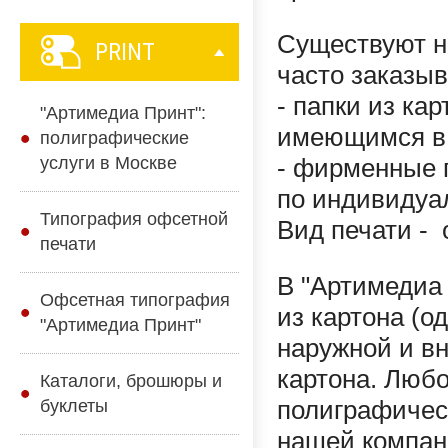
Существуют н
PRINT
часто заказы
- папки из ка
"Артимедиа Принт":
имеющимся в
полиграфические
услуги в Москве
- фирменные п
по индивиду
Типография офсетной
Вид печати - 
печати
В "Артимедиа 
Офсетная типография
из картона (о
"Артимедиа Принт"
наружной и вн
картона. Любо
Каталоги, брошюры и
буклеты
полиграфическ
нашей компани