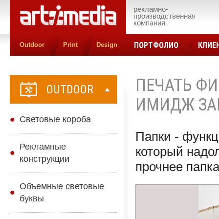
рекламно-
производственная
компания
ПОРТФОЛИО
КЛИЕ
Outdoor
Print
Design
КОНТАКТЫ
ЦЕН
ПЕЧАТЬ Ф
OUTDOOR
ИМИДЖ ЗА
Cветовые короба
Папки - функ
Рекламные
который надол
конструкции
прочнее папка
Объемные световые
буквы