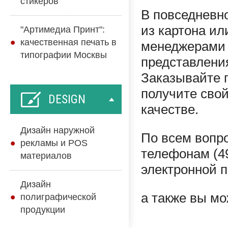
стикеров
В повседневн
из картона ил
"Артимедиа Принт":
качественная печать в
менеджерами 
типографии Москвы
представлени
Заказывайте п
получите свой
DESIGN
качестве.
Дизайн наружной
По всем вопр
рекламы и POS
телефонам (49
материалов
электронной 
Дизайн
а также вы м
полиграфической
продукции