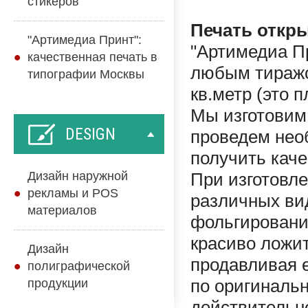
стикеров
Печать откр
"Артимедиа Принт":
"Артимедиа Пр
качественная печать в
любым тиражо
типографии Москвы
кв.метр (это п
Мы изготовим 
DESIGN
проведем необ
получить каче
Дизайн наружной
При изготовл
рекламы и POS
различных вид
материалов
фольгирование
красиво ложит
Дизайн
продавливая е
полиграфической
продукции
по оригиналь
действительн