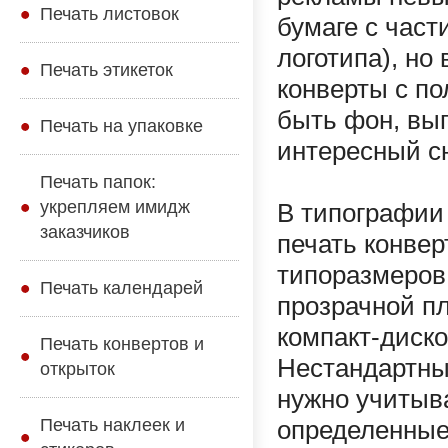
Печать листовок
бумаге с част
логотипа), но
Печать этикеток
конверты с п
быть фон, вы
Печать на упаковке
интересный с
Печать папок:
укрепляем имидж
В типографии
заказчиков
печать конве
типоразмеров
Печать календарей
прозрачной пл
компакт-диско
Печать конвертов и
Нестандартны
открыток
нужно учитыва
Печать наклеек и
определенные