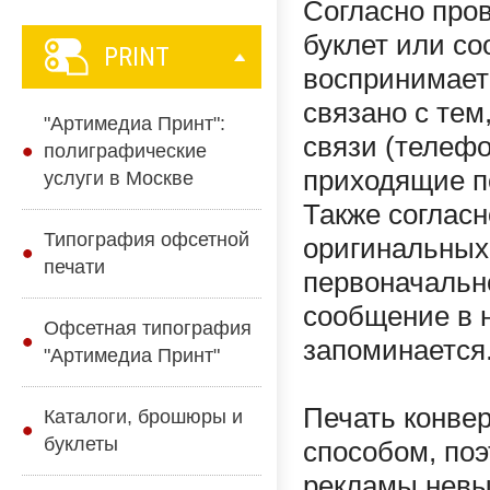
Согласно про
буклет или со
PRINT
воспринимаетс
связано с тем
"Артимедиа Принт":
связи (телефо
полиграфические
приходящие по
услуги в Москве
Также согласн
Типография офсетной
оригинальных
печати
первоначально
сообщение в 
Офсетная типография
запоминается
"Артимедиа Принт"
Печать конве
Каталоги, брошюры и
буклеты
способом, поэ
рекламы невы