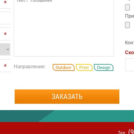
*
При
*
Кон
Ско
*
Направление:
ЗАКАЗАТЬ
(
Тел.: