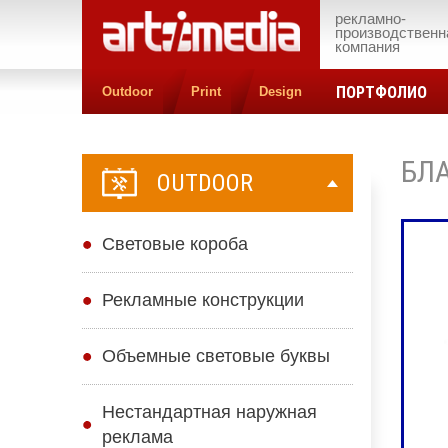
рекламно-
производственн
компания
ПОРТФОЛИО
Outdoor
Print
Design
БЛА
OUTDOOR
Cветовые короба
Рекламные конструкции
Объемные световые буквы
Нестандартная наружная
реклама