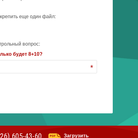
крепить еще один файл:
трольный вопрос:
лько будет 8+10?
*
926)
605-43-60
Загрузить