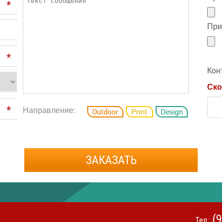
*
При
*
Кон
Ско
*
Направление:
ЗАКАЗАТЬ
(
Тел.: