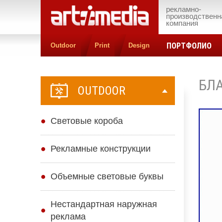
рекламно-
производственн
компания
ПОРТФОЛИО
Outdoor
Print
Design
БЛ
OUTDOOR
Cветовые короба
Рекламные конструкции
Объемные световые буквы
Нестандартная наружная
реклама