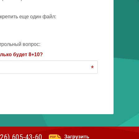
крепить еще один файл:
трольный вопрос:
лько будет 8+10?
*
926)
605-43-60
Загрузить