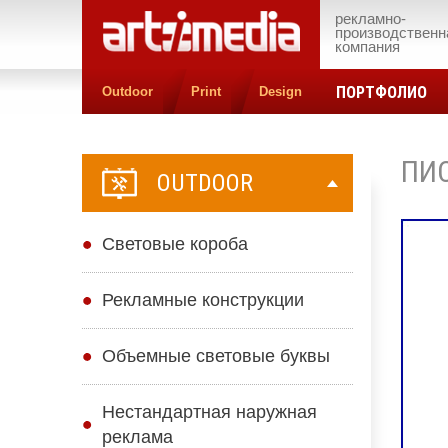
рекламно-
производственн
компания
ПОРТФОЛИО
Outdoor
Print
Design
ПИС
OUTDOOR
Cветовые короба
Рекламные конструкции
Объемные световые буквы
Нестандартная наружная
реклама