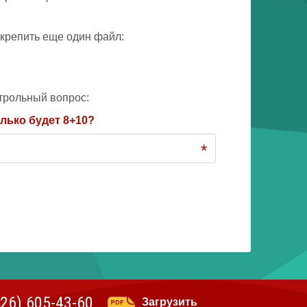
крепить еще один файл:
трольный вопрос:
лько будет 8+10?
*
926)
605-43-60
Загрузить