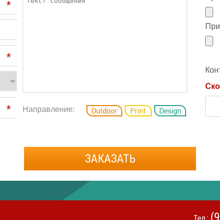
*
При
*
Кон
Ско
*
Направление:
ЗАКАЗАТЬ
(
Тел.: