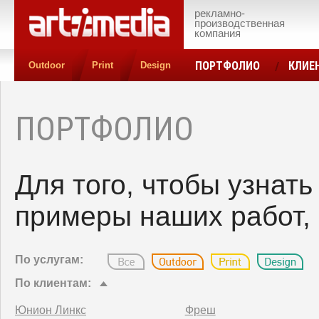
рекламно-
производственная
компания
ПОРТФОЛИО
КЛИЕ
Outdoor
Print
Design
КОНТАКТЫ
ЦЕН
ПОРТФОЛИО
Для того, чтобы узнат
примеры наших работ, 
По услугам:
По клиентам:
Юнион Линкс
Фреш