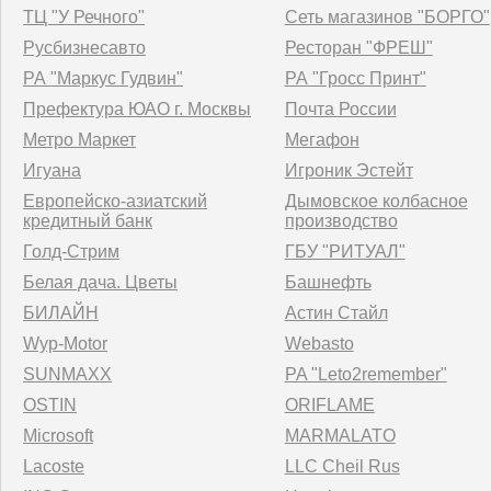
ТЦ "У Речного"
Сеть магазинов "БОРГО"
Русбизнесавто
Ресторан "ФРЕШ"
РА "Маркус Гудвин"
РА "Гросс Принт"
Префектура ЮАО г. Москвы
Почта России
Метро Маркет
Мегафон
Игуана
Игроник Эстейт
Европейско-азиатский
Дымовское колбасное
кредитный банк
производство
Голд-Стрим
ГБУ "РИТУАЛ"
Белая дача. Цветы
Башнефть
БИЛАЙН
Астин Стайл
Wyp-Motor
Webasto
SUNMAXX
PA "Leto2remember"
OSTIN
ORIFLAME
Microsoft
MARMALATO
Lacoste
LLC Cheil Rus