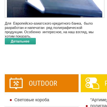
Для Европейско-азиатского кредитного банка, было
разработан и напечатан ряд полиграфической
продукции. Особенно интересное, на наш взгляд, мы
хотим показать.
- планинги и визитницы с блинтовым тиснением.
Детальнее
- открытки на бумаге Touche Cover, с вырубкой и
выборочным УФ-лаком
- ежедневники с блинтовым тиснением
- календари квартальные, с постером на бумаге Touche
Cover, тиснение фольгой.
- открытки на дизайнерской бумаге, печать золотом,
значки литье с позолотой.
OUTDOOR
Cветовые короба
"Артиме
полигра