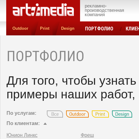
рекламно-
производственная
компания
ПОРТФОЛИО
КЛИЕ
Outdoor
Print
Design
КОНТАКТЫ
ЦЕН
ПОРТФОЛИО
Для того, чтобы узнат
примеры наших работ, 
По услугам:
По клиентам:
Юнион Линкс
Фреш