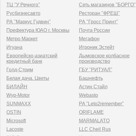
ТЦ "У Речного"
Сеть магазинов "БОРГО"
Русбизнесавто
Ресторан "ФРЕШ"
РА "Маркус Гудвин"
РА "Гросс Принт"
Префектура ЮАО г. Москвы
Почта России
Метро Маркет
Мегафон
Игуана
Игроник Эстейт
Европейско-азиатский
Дымовское колбасное
кредитный банк
производство
Голд-Стрим
ГБУ "РИТУАЛ"
Белая дача. Цветы
Башнефть
БИЛАЙН
Астин Стайл
Wyp-Motor
Webasto
SUNMAXX
PA "Leto2remember"
OSTIN
ORIFLAME
Microsoft
MARMALATO
Lacoste
LLC Cheil Rus