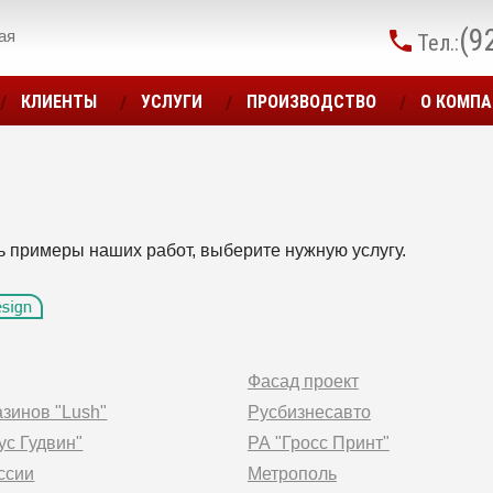
(9
ая
Тел.:
КЛИЕНТЫ
УСЛУГИ
ПРОИЗВОДСТВО
О КОМП
ть примеры наших работ, выберите нужную услугу.
Фасад проект
азинов "Lush"
Русбизнесавто
ус Гудвин"
РА "Гросс Принт"
ссии
Метрополь