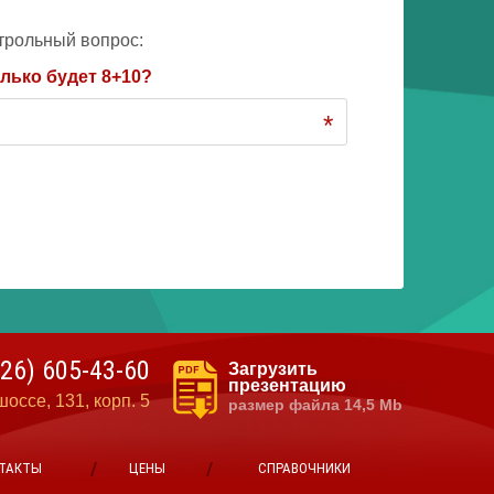
трольный вопрос:
лько будет 8+10?
*
926)
605-43-60
Загрузить
презентацию
оссе, 131, корп. 5
размер файла 14,5 Mb
ТАКТЫ
ЦЕНЫ
СПРАВОЧНИКИ