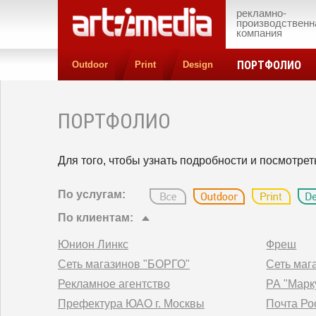
рекламно-
производственн
компания
ПОРТФОЛИО
Outdoor
Print
Design
ПОРТФОЛИО
Для того, чтобы узнать подробности и посмотре
По услугам:
По клиентам:
Юнион Линкс
Фреш
Сеть магазинов "БОРГО"
Сеть маг
Рекламное агентство
РА "Марк
Префектура ЮАО г. Москвы
Почта Ро