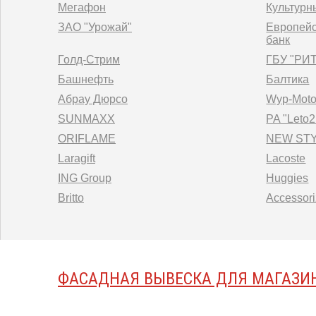
Мегафон
Культур
ЗАО "Урожай"
Европейс
банк
Голд-Стрим
ГБУ "РИ
Башнефть
Балтика
Абрау Дюрсо
Wyp-Moto
SUNMAXX
PA "Leto
ORIFLAME
NEW ST
Laragift
Lacoste
ING Group
Huggies
Britto
Accessor
ФАСАДНАЯ ВЫВЕСКА ДЛЯ МАГАЗИН