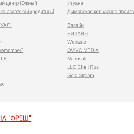
ный центр Южный
Игуана
ко-азиатский кредитный
Дымовское колбасное произв
ТУАЛ"
Васаби
БИЛАЙН
r
Webasto
2remember"
OVIVO MEDIA
YLE
Microsoft
LLC Cheil Rus
Gold Stream
ize
А ″ФРЕШ″