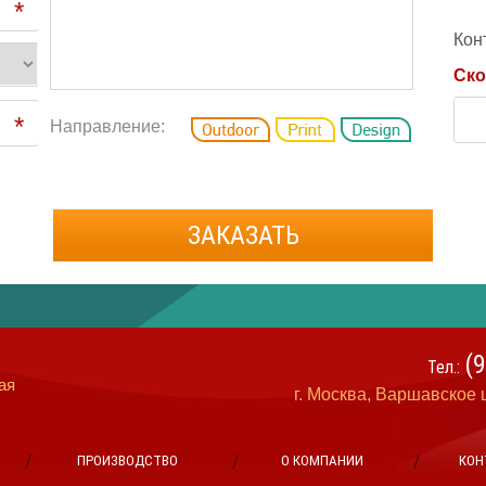
*
Кон
Ско
*
Направление:
ЗАКАЗАТЬ
(
Тел.:
ая
г. Москва, Варшавское ш
ПРОИЗВОДСТВО
О КОМПАНИИ
КОН