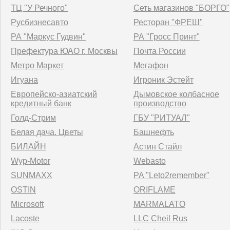
ТЦ "У Речного"
Сеть магазинов "БОРГО"
Русбизнесавто
Ресторан "ФРЕШ"
РА "Маркус Гудвин"
РА "Гросс Принт"
Префектура ЮАО г. Москвы
Почта России
Метро Маркет
Мегафон
Игуана
Игроник Эстейт
Европейско-азиатский
Дымовское колбасное
кредитный банк
производство
Голд-Стрим
ГБУ "РИТУАЛ"
Белая дача. Цветы
Башнефть
БИЛАЙН
Астин Стайл
Wyp-Motor
Webasto
SUNMAXX
PA "Leto2remember"
OSTIN
ORIFLAME
Microsoft
MARMALATO
Lacoste
LLC Cheil Rus