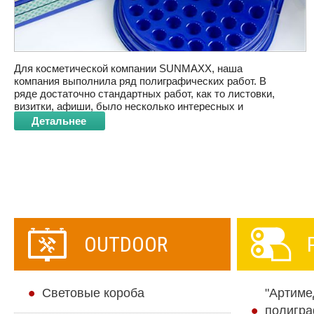
Для косметической компании SUNMAXX, наша
компания выполнила ряд полиграфических работ. В
ряде достаточно стандартных работ, как то листовки,
визитки, афиши, было несколько интересных и
масштабных работ, которые мы и хотим показать.
Детальнее
- подставки для крема, разработанные и
изготовленные нашей компанией из формованной
пластмассы, с наклеенным рекламным стикером, а так
же каталоги с перечнем продукции компании.
OUTDOOR
Cветовые короба
"Артиме
полигра