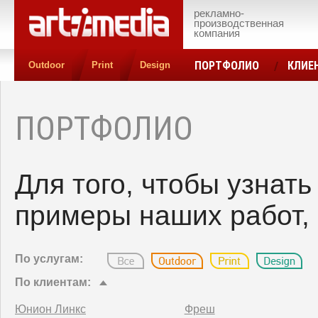
рекламно-
производственная
компания
ПОРТФОЛИО
КЛИЕ
Outdoor
Print
Design
КОНТАКТЫ
ЦЕН
ПОРТФОЛИО
Для того, чтобы узнат
примеры наших работ, 
По услугам:
По клиентам:
Юнион Линкс
Фреш