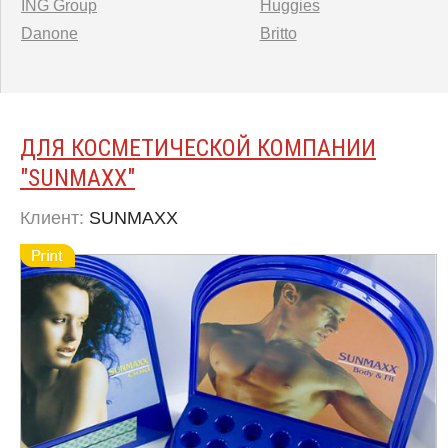
ING Group
Huggies
Danone
Britto
ДЛЯ КОСМЕТИЧЕСКОЙ КОМПАНИИ
″SUNMAXX″
Клиент:
SUNMAXX