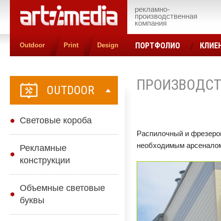
рекламно-
производственная
компания
ПОРТФОЛИО
КЛИЕ
Outdoor
Print
Design
КОНТАКТЫ
ЦЕН
ПРОИЗВОДС
OUTDOOR
Cветовые короба
Распилочный и фрезеро
необходимым арсеналом
Рекламные
конструкции
Объемные световые
буквы