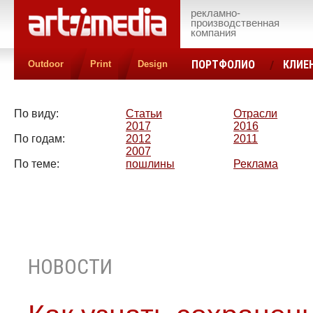
рекламно-
производственная
компания
ПОРТФОЛИО
КЛИЕ
Outdoor
Print
Design
КОНТАКТЫ
ЦЕН
По виду:
Статьи
Отрасли
2017
2016
По годам:
2012
2011
2007
По теме:
пошлины
Реклама
НОВОСТИ