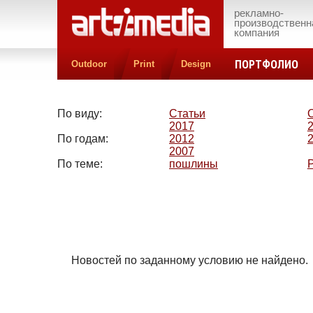
рекламно-
производственн
компания
ПОРТФОЛИО
Outdoor
Print
Design
По виду:
Статьи
2017
По годам:
2012
2007
По теме:
пошлины
Новостей по заданному условию не найдено.