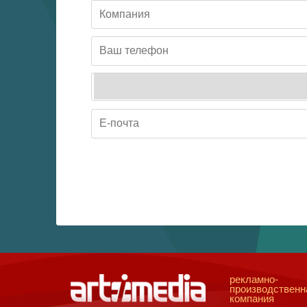
рекламно-
производственн
компания