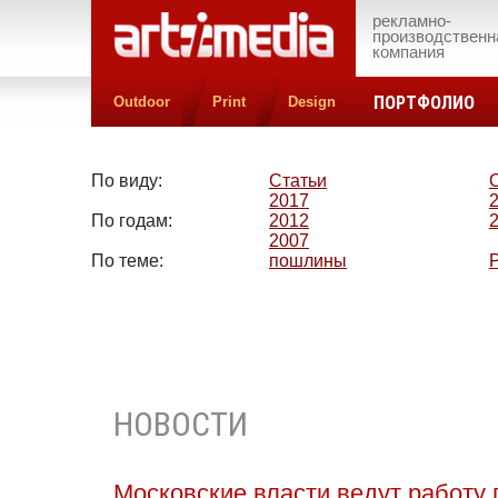
рекламно-
производственн
компания
ПОРТФОЛИО
Outdoor
Print
Design
По виду:
Статьи
2017
По годам:
2012
2007
По теме:
пошлины
НОВОСТИ
Московские власти ведут работу