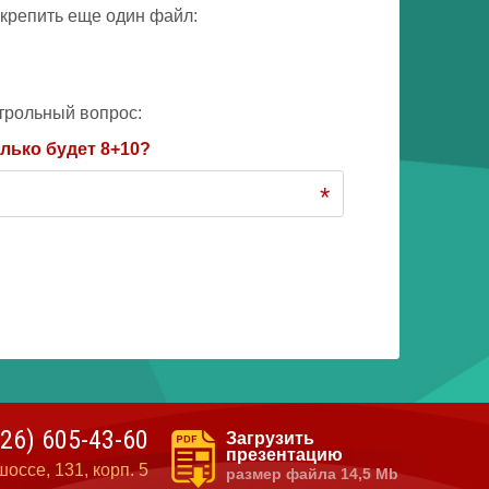
крепить еще один файл:
трольный вопрос:
лько будет 8+10?
*
926)
605-43-60
Загрузить
презентацию
оссе, 131, корп. 5
размер файла 14,5 Mb