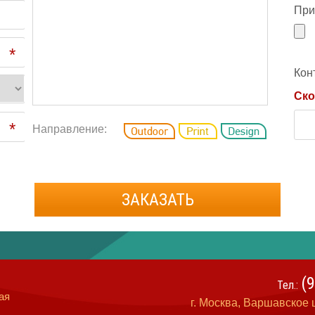
При
*
Кон
Ско
*
Направление:
ЗАКАЗАТЬ
(
Тел.:
ая
г. Москва, Варшавское ш