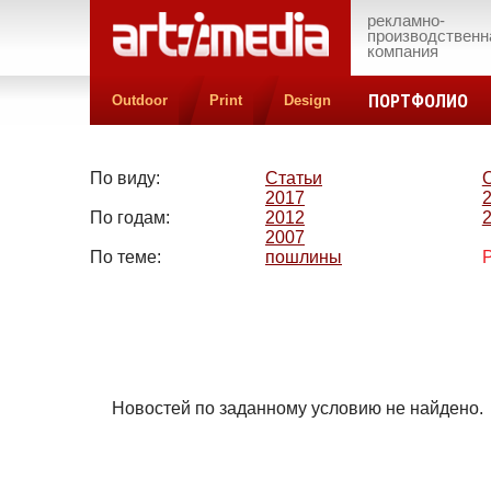
рекламно-
производственн
компания
ПОРТФОЛИО
Outdoor
Print
Design
По виду:
Статьи
2017
По годам:
2012
2007
По теме:
пошлины
Новостей по заданному условию не найдено.