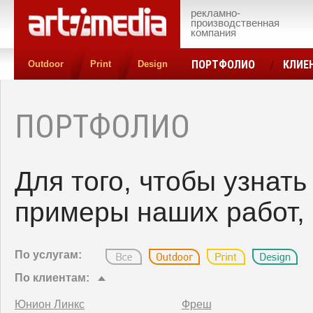
рекламно-
производственная
компания
ПОРТФОЛИО
КЛИЕ
Outdoor
Print
Design
КОНТАКТЫ
ЦЕН
ПОРТФОЛИО
Для того, чтобы узнат
примеры наших работ, 
По услугам:
По клиентам:
Юнион Линкс
Фреш