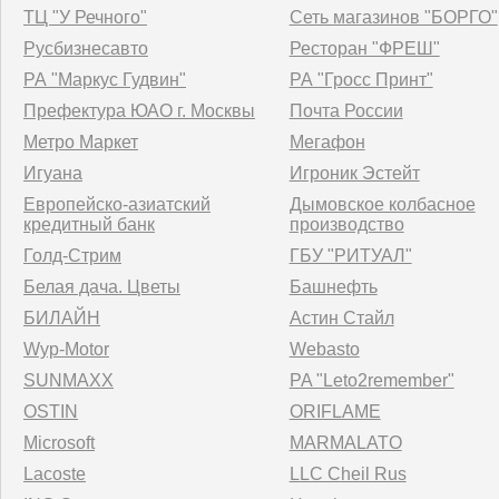
ТЦ "У Речного"
Сеть магазинов "БОРГО"
Русбизнесавто
Ресторан "ФРЕШ"
РА "Маркус Гудвин"
РА "Гросс Принт"
Префектура ЮАО г. Москвы
Почта России
Метро Маркет
Мегафон
Игуана
Игроник Эстейт
Европейско-азиатский
Дымовское колбасное
кредитный банк
производство
Голд-Стрим
ГБУ "РИТУАЛ"
Белая дача. Цветы
Башнефть
БИЛАЙН
Астин Стайл
Wyp-Motor
Webasto
SUNMAXX
PA "Leto2remember"
OSTIN
ORIFLAME
Microsoft
MARMALATO
Lacoste
LLC Cheil Rus