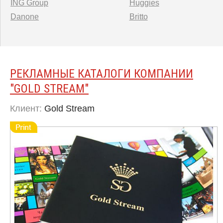
ING Group
Huggies
Danone
Britto
РЕКЛАМНЫЕ КАТАЛОГИ КОМПАНИИ
″GOLD STREAM″
Клиент:
Gold Stream